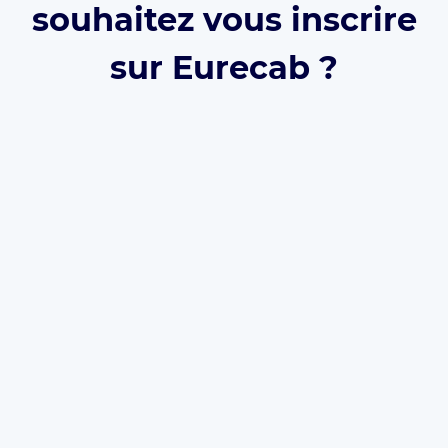
souhaitez vous inscrire
sur Eurecab ?
Développez votre activité grâce à Eurecab :
Vous
décidez de vos prix
Vous
travaillez pour vous
et
développez votre
marque
Vous choisissez le type de courses que vous
souhaitez réaliser
Les commissions sont réduite à 12% (et même
0% à vie
si vous parrainez le client)
L’inscription est
gratuite
et il n’y a
aucun
abonnement
. Que vous soyez
Taxi
,
VTC
ou
Chauffeur Privé
, Eurecab est la solution pour
développer votre activité.