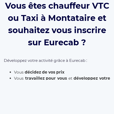
Vous êtes chauffeur VTC
ou Taxi à Montataire et
souhaitez vous inscrire
sur Eurecab ?
Développez votre activité grâce à Eurecab :
Vous
décidez de vos prix
Vous
travaillez pour vous
et
développez votre
marque
Vous choisissez le type de courses que vous
souhaitez réaliser
Les commissions sont réduite à 12% (et même
0% à vie
si vous parrainez le client)