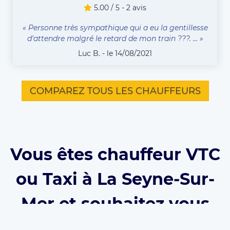
5.00 / 5 - 2 avis
« Personne très sympathique qui a eu la gentillesse
d'attendre malgré le retard de mon train ???. ... »
Luc B. - le 14/08/2021
COMPAREZ TOUS LES CHAUFFEURS
Vous êtes chauffeur VTC
ou Taxi à La Seyne-Sur-
Mer et souhaitez vous
inscrire sur Eurecab ?