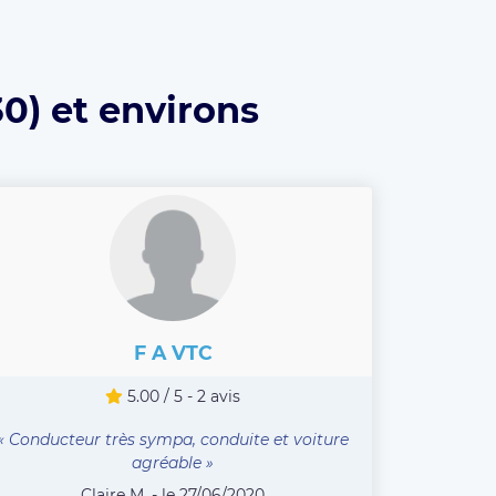
0) et environs
F A VTC
5.00 / 5 - 2 avis
« Conducteur très sympa, conduite et voiture
agréable »
Claire M. - le 27/06/2020