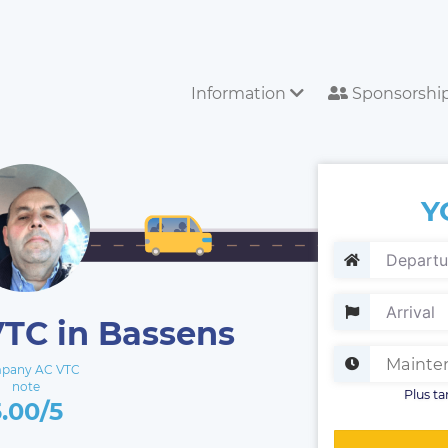
Information
Sponsorshi
Y
VTC in Bassens
pany AC VTC
note
Plus ta
5.00/5