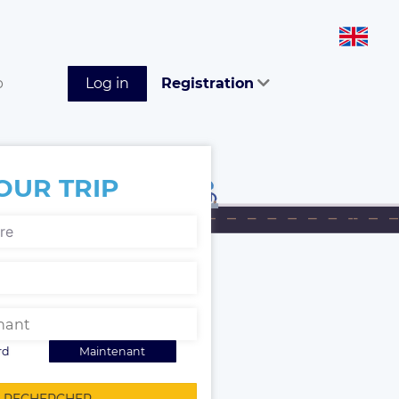
p
Log in
Registration
OUR TRIP
rd
Maintenant