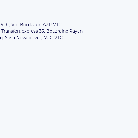
 VTC,
Vtc Bordeaux,
AZR VTC
,
Transfert express 33,
Bouzraine Rayan,
aq,
Sasu Nova driver,
MJC-VTC