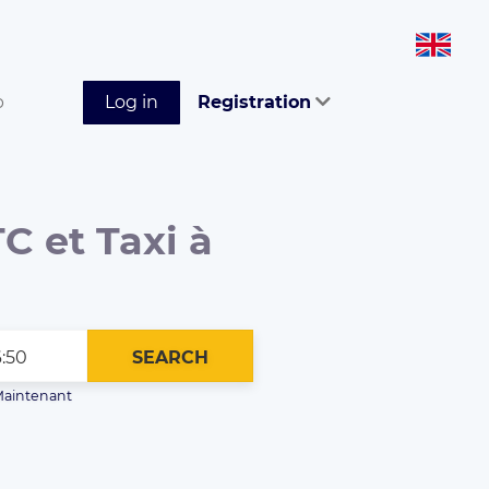
p
Log in
Registration
C et Taxi à
SEARCH
aintenant