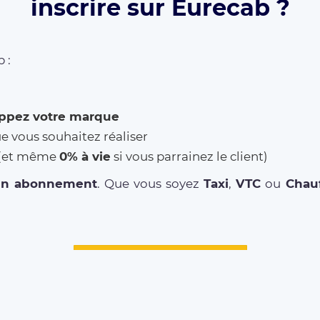
inscrire sur Eurecab ?
 :
ppez votre marque
ue vous souhaitez réaliser
% (et même
0% à vie
si vous parrainez le client)
un abonnement
. Que vous soyez
Taxi
,
VTC
ou
Chauf
DRIVER REGISTRATION