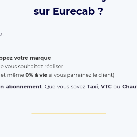
sur Eurecab ?
 :
ppez votre marque
ue vous souhaitez réaliser
% (et même
0% à vie
si vous parrainez le client)
un abonnement
. Que vous soyez
Taxi
,
VTC
ou
Chauf
DRIVER REGISTRATION