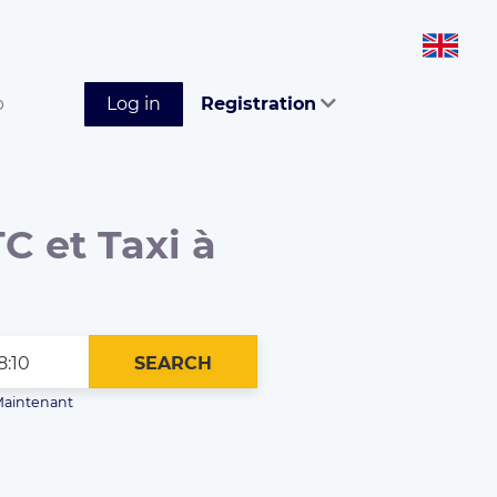
p
Log in
Registration
C et Taxi à
SEARCH
aintenant