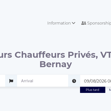
Information
Sponsorshi
urs Chauffeurs Privés, VT
Bernay
Plus tard
M