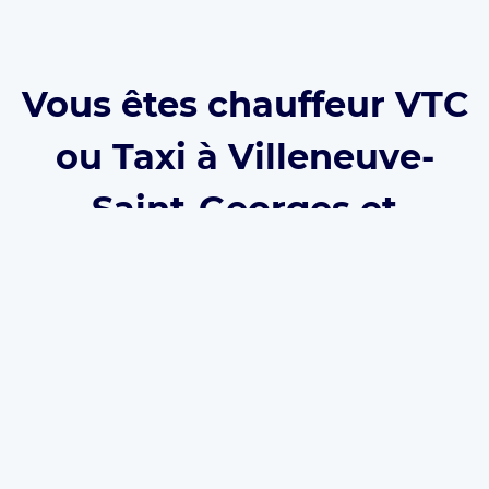
Vous êtes chauffeur VTC
ou Taxi à Villeneuve-
Saint-Georges et
souhaitez vous inscrire
sur Eurecab ?
Développez votre activité grâce à Eurecab :
Vous
décidez de vos prix
Vous
travaillez pour vous
et
développez votre