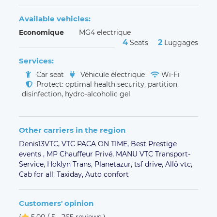
Available vehicles:
Economique
MG4 electrique
4
2
Seats
Luggages
Services:
Car seat
Véhicule électrique
Wi-Fi
Protect: optimal health security, partition,
disinfection, hydro-alcoholic gel
Other carriers in the region
Denis13VTC,
VTC PACA ON TIME,
Best Prestige
events ,
MP Chauffeur Privé,
MANU VTC Transport-
Service,
Hoklyn Trans,
Planetazur,
tsf drive,
Allô vtc,
Cab for all,
Taxiday,
Auto confort
Customers' opinion