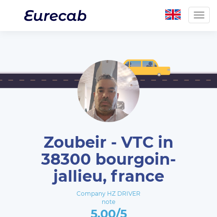
Togg
navig
Zoubeir - VTC in
38300 bourgoin-
jallieu, france
Company HZ DRIVER
note
5.00/5