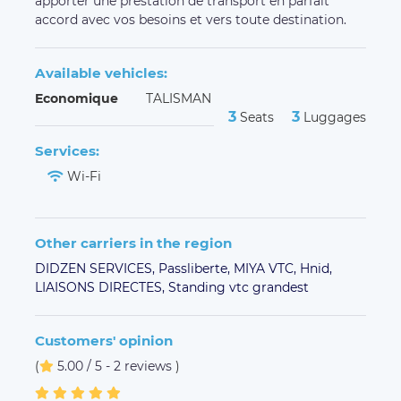
apporter une prestation de transport en parfait
accord avec vos besoins et vers toute destination.
Available vehicles:
Economique
TALISMAN
3
3
Seats
Luggages
Services:
Wi-Fi
Other carriers in the region
DIDZEN SERVICES,
Passliberte,
MIYA VTC,
Hnid,
LIAISONS DIRECTES,
Standing vtc grandest
Customers' opinion
(
5.00 / 5 - 2 reviews
)