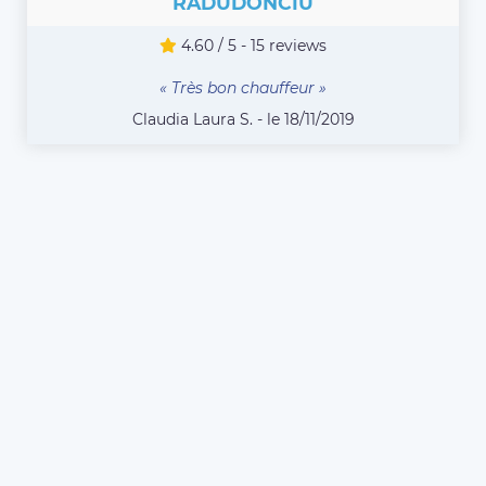
RADUDONCIU
4.60 / 5 - 15 reviews
« Très bon chauffeur »
Claudia Laura S. - le 18/11/2019
COMPAREZ TOUS LES CHAUFFEURS
Vous êtes chauffeur VTC
ou Taxi à Avon et
souhaitez vous inscrire