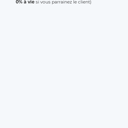
0% à vie
si vous parrainez le client)
L’inscription est
gratuite
et il n’y a
aucun
abonnement
. Que vous soyez
Taxi
,
VTC
ou
Chauffeur Privé
, Eurecab est la solution pour
développer votre activité.
DRIVER REGISTRATION
MORE ABOUT OUR SERVICES
Business Offer