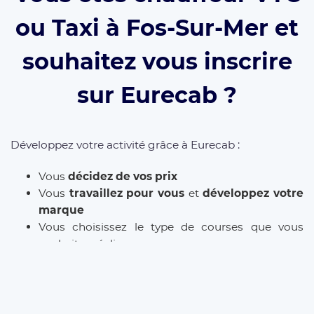
ou Taxi à Fos-Sur-Mer et
souhaitez vous inscrire
sur Eurecab ?
Développez votre activité grâce à Eurecab :
Vous
décidez de vos prix
Vous
travaillez pour vous
et
développez votre
marque
Vous choisissez le type de courses que vous
souhaitez réaliser
Les commissions sont réduite à 12% (et même
0% à vie
si vous parrainez le client)
L’inscription est
gratuite
et il n’y a
aucun