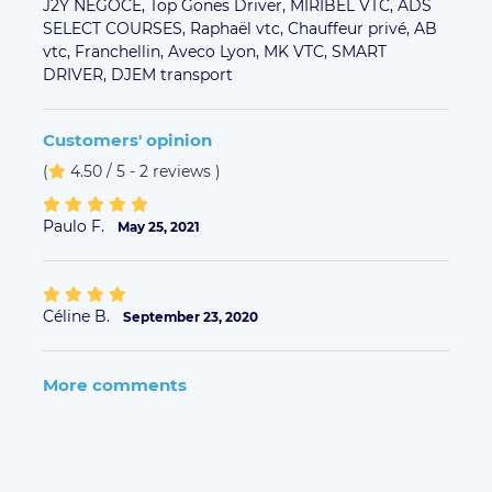
J2Y NEGOCE,
Top Gones Driver,
MIRIBEL VTC,
ADS
SELECT COURSES,
Raphaël vtc,
Chauffeur privé,
AB
vtc,
Franchellin,
Aveco Lyon,
MK VTC,
SMART
DRIVER,
DJEM transport
Customers' opinion
(
4.50 / 5 - 2 reviews
)
Paulo F.
May 25, 2021
Céline B.
September 23, 2020
More comments