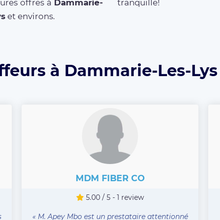
ures offres à
Dammarie-
tranquille!
ys
et environs.
ffeurs à Dammarie-Les-Lys 
MDM FIBER CO
5.00 / 5 - 1 review
s
« M. Apey Mbo est un prestataire attentionné