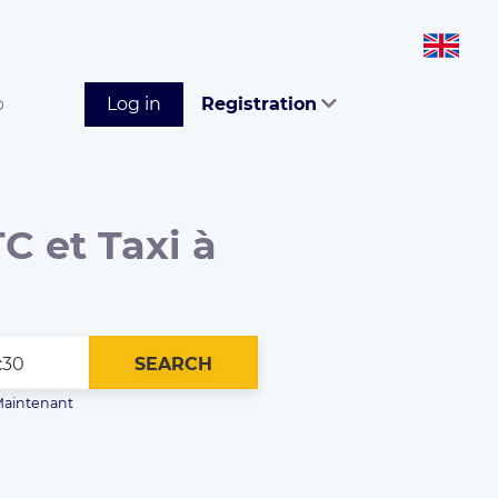
p
Log in
Registration
C et Taxi à
SEARCH
aintenant