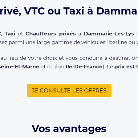
rivé, VTC ou Taxi à Dammar
C
,
Taxi
et
Chauffeurs privés
à
Dammarie-Les-Lys
e
sez parmi une large gamme de véhicules : berline ou 
au lieu de votre choix et vous conduira à destinatio
Seine-Et-Marne
et région
Ile-De-France
). Le
prix est 
JE CONSULTE LES OFFRES
Vos avantages