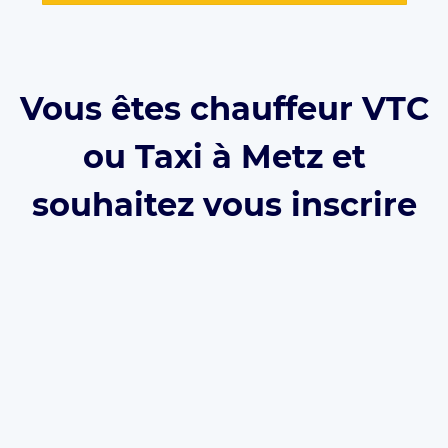
Vous êtes chauffeur VTC
ou Taxi à Metz et
souhaitez vous inscrire
sur Eurecab ?
Développez votre activité grâce à Eurecab :
Vous
décidez de vos prix
Vous
travaillez pour vous
et
développez votre
marque
Vous choisissez le type de courses que vous